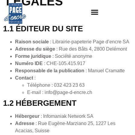
LÉGALES
Dernière mise à jour
: 13/08/2025
1.1 ÉDITEUR DU SITE
Raison sociale
: Librairie-papeterie Page d’encre SA
Adresse du siège
: Rue des Bâts 4, 2800 Delémont
Forme juridique
: Société anonyme
Numéro IDE
: CHE-105.415.917
Responsable de la publication
: Manuel Cramatte
Contact
:
Téléphone : 032 423 23 63
E-mail : info@page-d-encre.ch
1.2 HÉBERGEMENT
Hébergeur
: Infomaniak Network SA
Adresse
: Rue Eugène-Marziano 25, 1227 Les
Acacias, Suisse