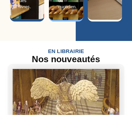
des
du
livres.
quotidien.
EN LIBRAIRIE
Nos nouveautés