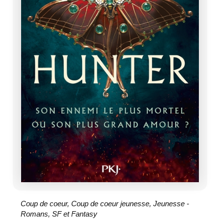
Coup de coeur
,
Coup de coeur jeunesse
,
Jeunesse -
Romans
,
SF et Fantasy