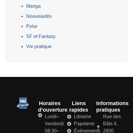
Manga
Nouveautés
Polar
SF et Fantasy
Vie pratique
Horaires
Liens
Informations
d’ouverture
rapides
pratiques
Lundi–
Librairie
Rue des
Vendredi
Papeterie
Bâts 4,
08:30–
Événements
2800