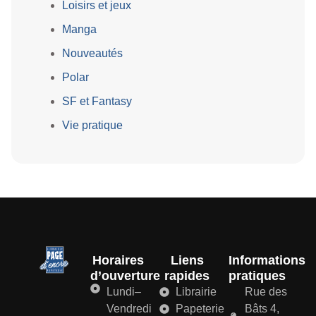
Loisirs et jeux
Manga
Nouveautés
Polar
SF et Fantasy
Vie pratique
Horaires
Liens
Informations
d’ouverture
rapides
pratiques
Lundi–
Librairie
Rue des
Vendredi
Papeterie
Bâts 4,