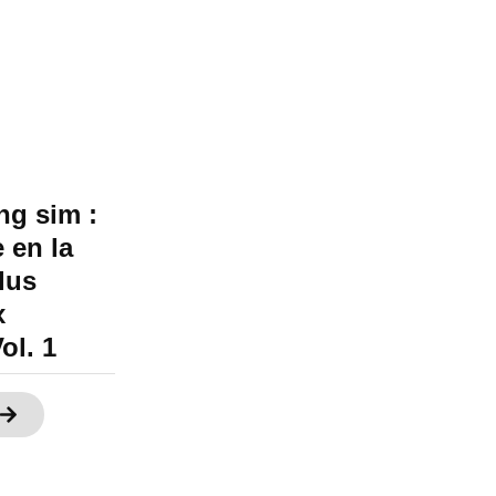
ng sim :
 en la
lus
x
ol. 1