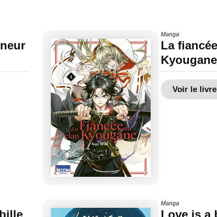
Manga
gneur
La fiancé
Kyougane.
Voir le livre
Manga
bille
Love is a