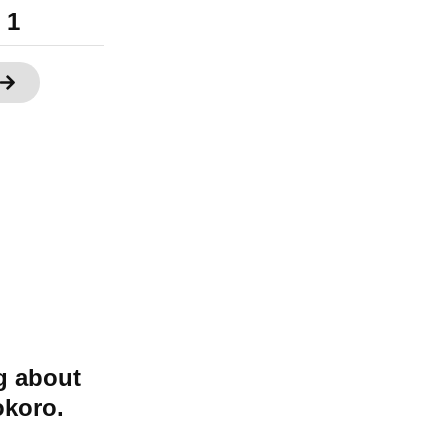
 1
g about
okoro.