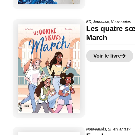
BD
,
Jeunesse
,
Nouveautés
Les quatre s
March
Voir le livre
Nouveautés
,
SF et Fantasy