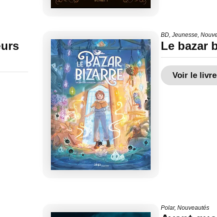
BD
,
Jeunesse
,
Nouve
œurs
Le bazar b
Voir le livre
Polar
,
Nouveautés