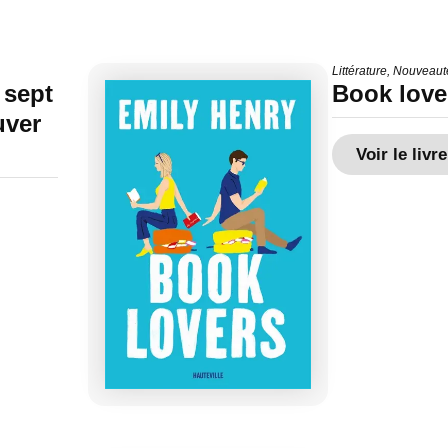
Littérature
,
Nouveaut
 sept
Book love
uver
Voir le livre