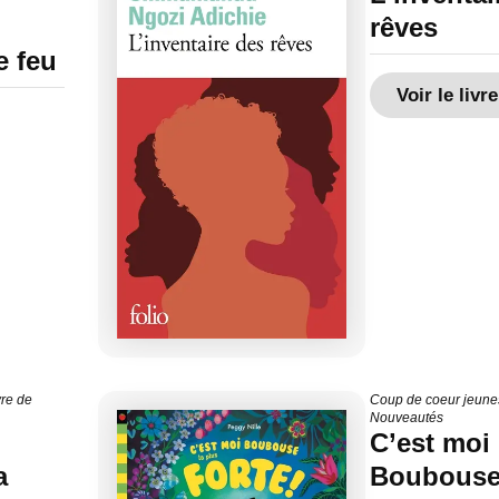
rêves
e feu
Voir le livre
vre de
Coup de coeur jeun
Nouveautés
C’est moi
a
Boubouse 