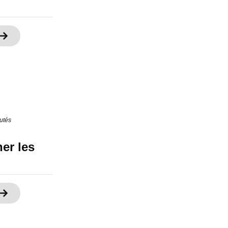
utés
er les