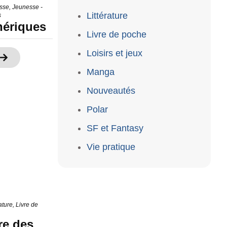
esse
,
Jeunesse -
Littérature
s
hériques
Livre de poche
Loisirs et jeux
Manga
Nouveautés
Polar
SF et Fantasy
Vie pratique
rature
,
Livre de
re des