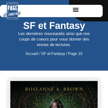
SF et Fantasy
Les dernières nouveautés ainsi que nos
coups de coeurs pour vous donner des
envies de lectures.
Accueil
/
SF et Fantasy
/ Page 10