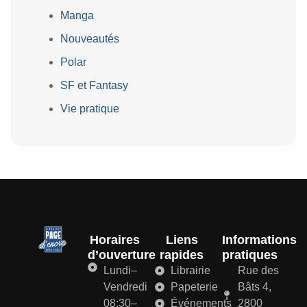
Manga
Nouveautés
Polar
SF et Fantasy
Vie pratique
Horaires
Liens
Informations
d’ouverture
rapides
pratiques
Lundi–
Librairie
Rue des
Vendredi
Papeterie
Bâts 4,
08:30–
Événements
2800