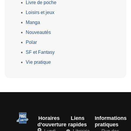
Livre de poche
Loisirs et jeux
Manga
Nouveautés
Polar
SF et Fantasy
Vie pratique
Horaires
Liens
Informations
d’ouverture
rapides
pratiques