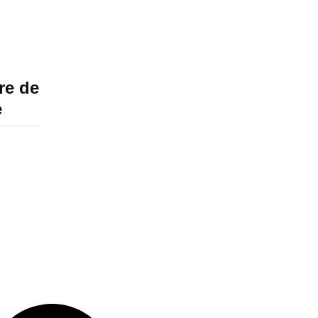
re de
e