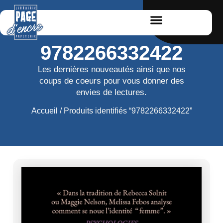
9782266332422
Les dernières nouveautés ainsi que nos
coups de coeurs pour vous donner des
envies de lectures.
Accueil
/ Produits identifiés “9782266332422”