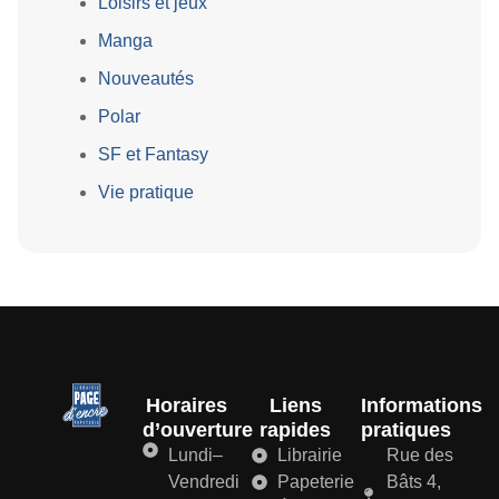
Loisirs et jeux
Manga
Nouveautés
Polar
SF et Fantasy
Vie pratique
Horaires
Liens
Informations
d’ouverture
rapides
pratiques
Lundi–
Librairie
Rue des
Vendredi
Papeterie
Bâts 4,