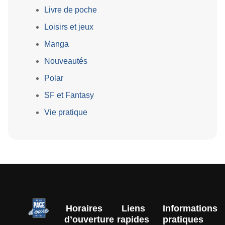
Livre de poche
Loisirs et jeux
Manga
Nouveautés
Polar
SF et Fantasy
Vie pratique
Horaires
Liens
Informations
d’ouverture
rapides
pratiques