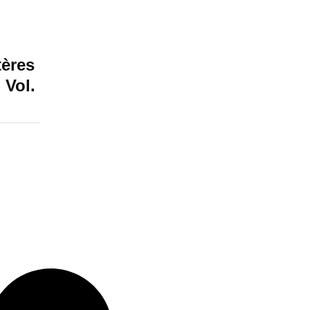
tères
 Vol.