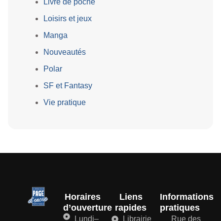
Livre de poche
Loisirs et jeux
Manga
Nouveautés
Polar
SF et Fantasy
Vie pratique
Horaires
Liens
Informations
d’ouverture
rapides
pratiques
Lundi–
Librairie
Rue des