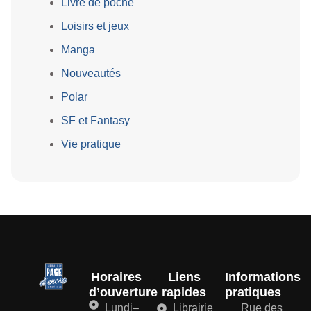
Livre de poche
Loisirs et jeux
Manga
Nouveautés
Polar
SF et Fantasy
Vie pratique
Horaires
Liens
Informations
d’ouverture
rapides
pratiques
Lundi–
Librairie
Rue des