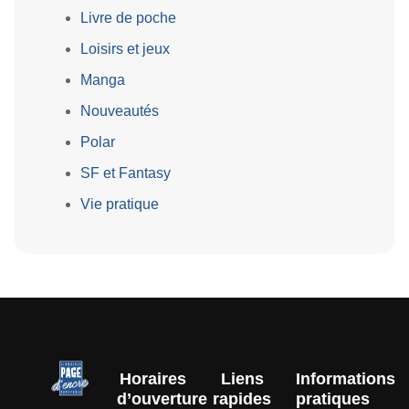
Livre de poche
Loisirs et jeux
Manga
Nouveautés
Polar
SF et Fantasy
Vie pratique
Horaires
Liens
Informations
d’ouverture
rapides
pratiques