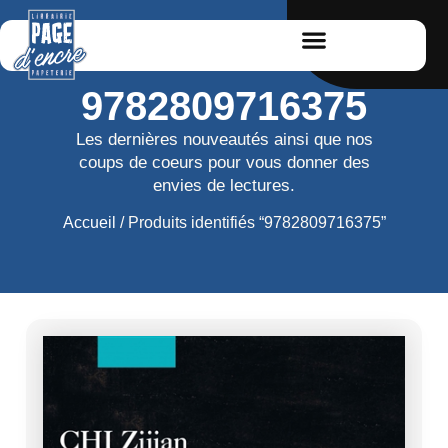
9782809716375
Les dernières nouveautés ainsi que nos
coups de coeurs pour vous donner des
envies de lectures.
Accueil
/ Produits identifiés “9782809716375”