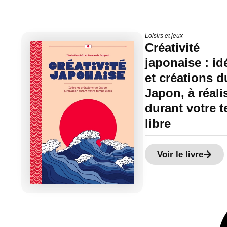
Loisirs et jeux
Créativité
japonaise : id
et créations d
Japon, à réali
durant votre 
libre
Voir le livre