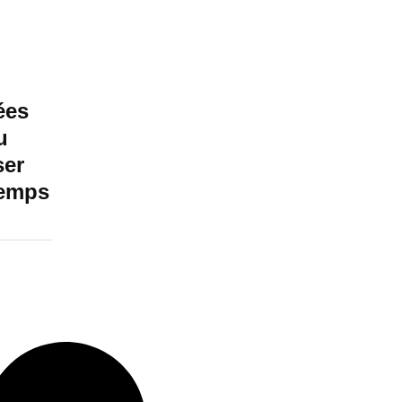
ées
u
ser
temps