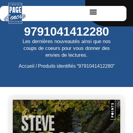
9791041412280
Les dernières nouveautés ainsi que nos
coups de coeurs pour vous donner des
envies de lectures.
Accueil
/ Produits identifiés “9791041412280”