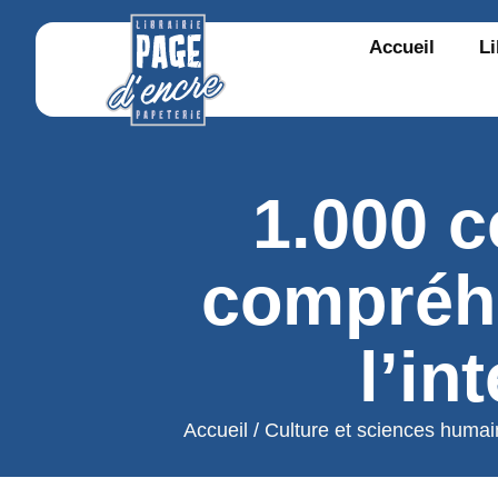
Accueil
Li
1.000 c
compréhe
l’in
Accueil
/
Culture et sciences huma