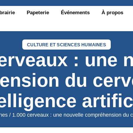
brairie
Papeterie
Événements
À propos
CULTURE ET SCIENCES HUMAINES
erveaux : une 
nsion du cerv
telligence artific
ines
/ 1.000 cerveaux : une nouvelle compréhension du cerv