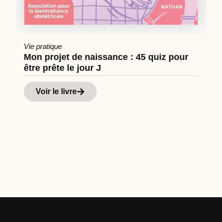
Vie pratique
Mon projet de naissance : 45 quiz pour
être prête le jour J
Cu
Hi
Voir le livre
d