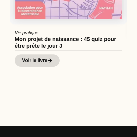
Vie pratique
Mon projet de naissance : 45 quiz pour
être prête le jour J
Cu
Hi
Voir le livre
d