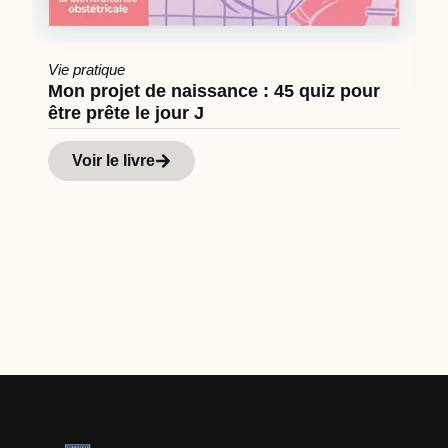
Vie pratique
Mon projet de naissance : 45 quiz pour
être prête le jour J
Cu
Hi
Voir le livre
d