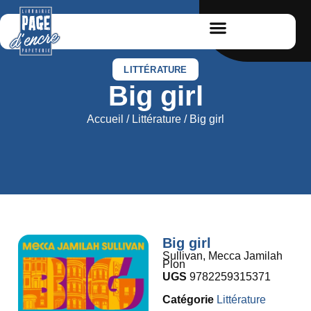
LITTÉRATURE
Big girl
Accueil
/
Littérature
/ Big girl
Big girl
Sullivan, Mecca Jamilah
Plon
UGS
9782259315371
Catégorie
Littérature