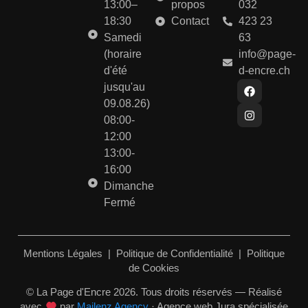
13:00–
propos
032
18:30
Contact
423 23
Samedi
63
(horaire
info@page-
d'été
d-encre.ch
jusqu'au
09.08.26)
08:00-
12:00
13:00-
16:00
Dimanche
Fermé
Mentions Légales
|
Politique de Confidentialité
|
Politique
de Cookies
© La Page d'Encre 2026. Tous droits réservés — Réalisé
avec
par
Mailenz Agency
· Agence web Jura spécialisée