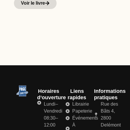
Voir le livre
d
Horaires
Liens
Informations
d’ouverture
rapides
pratiques
Lundi–
Librairie
Rue des
Vendredi
Papeterie
Bâts 4,
08:30–
Événements
2800
12:00
À
Delémont