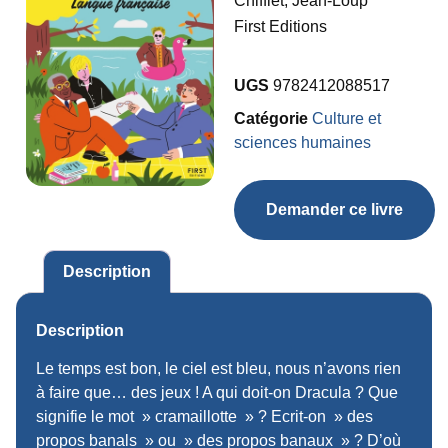
Chifflet, Jean-Loup
First Editions
UGS
9782412088517
Catégorie
Culture et
sciences humaines
Demander ce livre
Description
Description
Le temps est bon, le ciel est bleu, nous n’avons rien
à faire que… des jeux ! A qui doit-on Dracula ? Que
signifie le mot » cramaillotte » ? Ecrit-on » des
propos banals » ou » des propos banaux » ? D’où