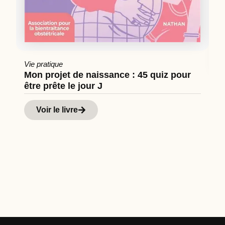
Vie pratique
Mon projet de naissance : 45 quiz pour
être prête le jour J
Cu
Hi
Voir le livre
d