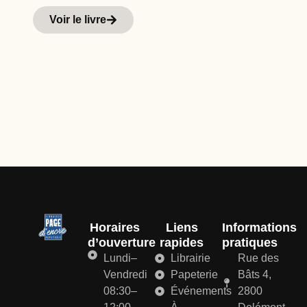
Hi
Voir le livre
d
Horaires
Liens
Informations
d’ouverture
rapides
pratiques
Lundi–
Librairie
Rue des
Vendredi
Papeterie
Bâts 4,
08:30–
Événements
2800