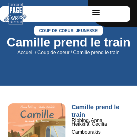
COUP DE COEUR
,
JEUNESSE
Camille prend le train
Accueil
/
Coup de coeur
/ Camille prend le train
Camille prend le
train
Ribbing, Anna
Heikkilä, Cecilia
Cambourakis