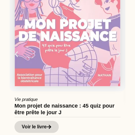
Vie pratique
Mon projet de naissance : 45 quiz pour
être prête le jour J
Cu
Hi
Voir le livre
d