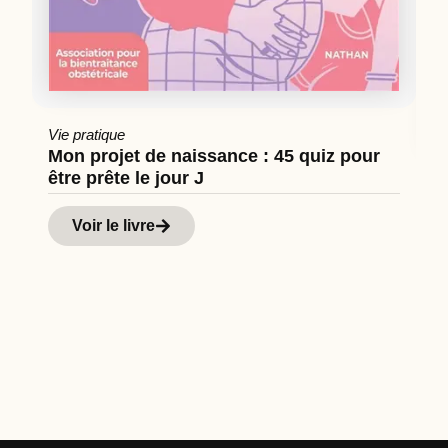
Vie pratique
Mon projet de naissance : 45 quiz pour
être prête le jour J
Cu
Hi
Voir le livre
d