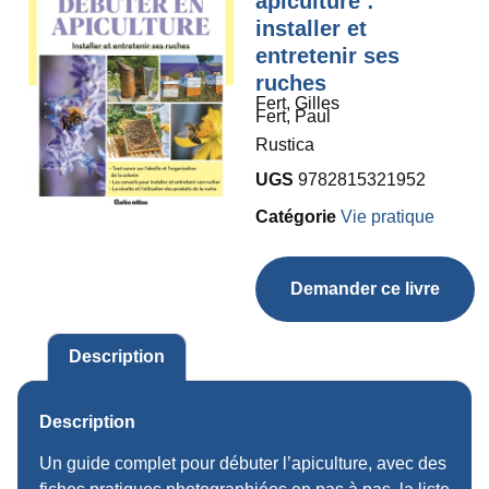
apiculture :
installer et
entretenir ses
ruches
Fert, Gilles
Fert, Paul
Rustica
UGS
9782815321952
Catégorie
Vie pratique
Demander ce livre
Description
Description
Un guide complet pour débuter l’apiculture, avec des