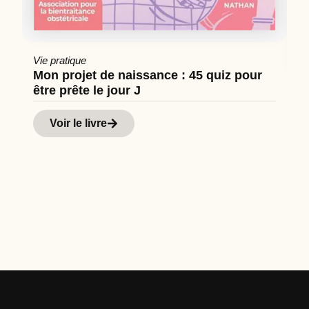
Vie pratique
Mon projet de naissance : 45 quiz pour
être prête le jour J
Cu
Hi
Voir le livre
d