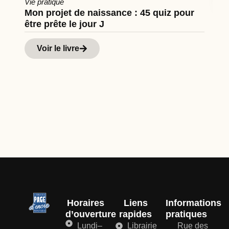
Vie pratique
Mon projet de naissance : 45 quiz pour
être prête le jour J
Cu
Hi
Voir le livre
d
Horaires
Liens
Informations
d’ouverture
rapides
pratiques
Lundi–
Librairie
Rue des