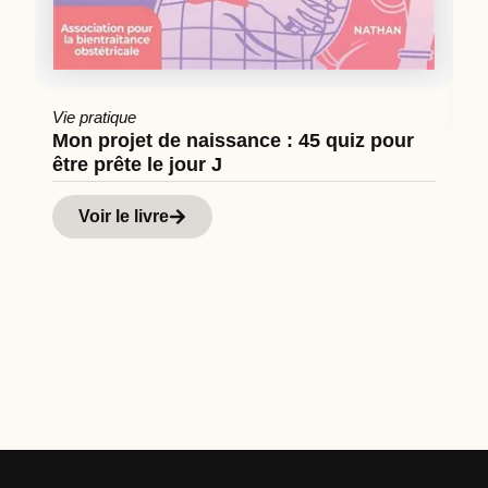
Vie pratique
Mon projet de naissance : 45 quiz pour
être prête le jour J
Cu
Hi
Voir le livre
d