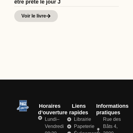
être prête le jour J
Cu
Hi
Voir le livre
d
Horaires
Liens
Informations
d’ouverture
rapides
pratiques
Lundi–
Librairie
Rue des
Vendredi
Papeterie
Bâts 4,