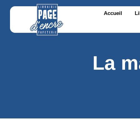
Accueil
Li
La m