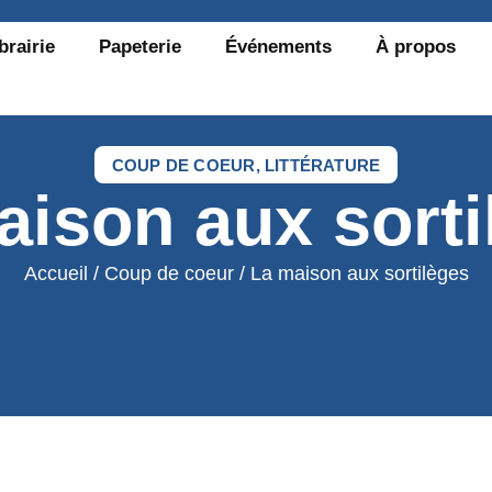
brairie
Papeterie
Événements
À propos
COUP DE COEUR
,
LITTÉRATURE
aison aux sorti
Accueil
/
Coup de coeur
/ La maison aux sortilèges