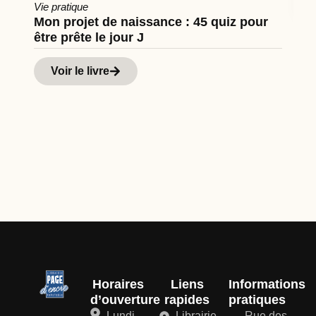
Vie pratique
Mon projet de naissance : 45 quiz pour
être prête le jour J
Cu
Hi
Voir le livre
d
Horaires
Liens
Informations
d’ouverture
rapides
pratiques
Lundi–
Librairie
Rue des