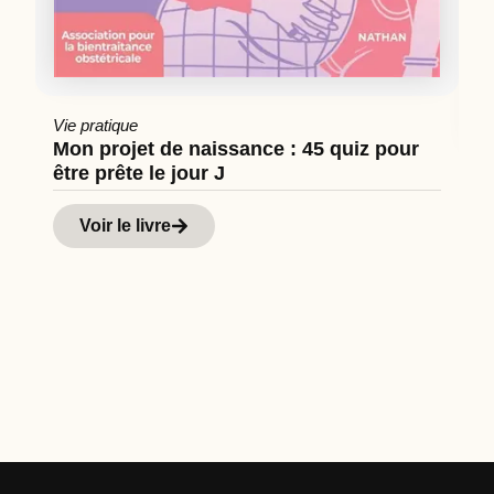
Vie pratique
Mon projet de naissance : 45 quiz pour
être prête le jour J
Cu
Hi
Voir le livre
d