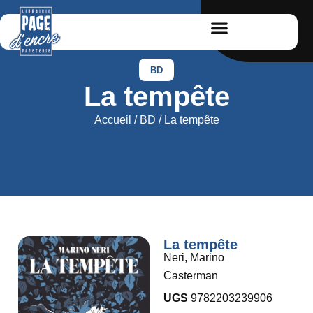
BD
La tempête
Accueil
/
BD
/ La tempête
La tempête
Neri, Marino
Casterman
UGS
9782203239906