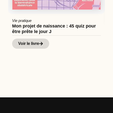
Vie pratique
Mon projet de naissance : 45 quiz pour
être prête le jour J
Cu
Hi
Voir le livre
d