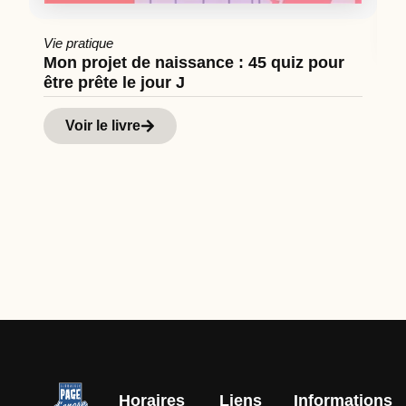
Vie pratique
Mon projet de naissance : 45 quiz pour
être prête le jour J
Cu
Hi
Voir le livre
d
Horaires
Liens
Informations