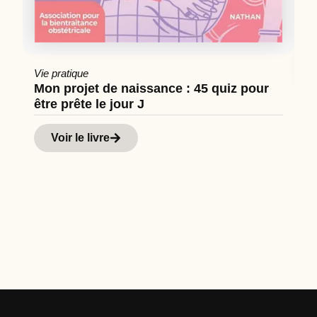
Vie pratique
Mon projet de naissance : 45 quiz pour
être prête le jour J
Cu
Hi
Voir le livre
d