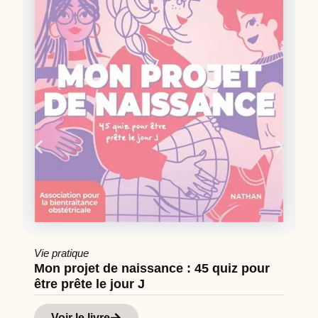
Vie pratique
Mon projet de naissance : 45 quiz pour
être prête le jour J
Cu
Hi
Voir le livre