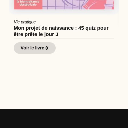
Vie pratique
Mon projet de naissance : 45 quiz pour
être prête le jour J
Cu
Hi
Voir le livre
d