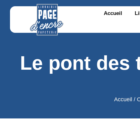
Accueil
Li
Le pont des 
Accueil
/
C