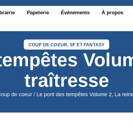
brairie
Papeterie
Événements
À propos
COUP DE COEUR
,
SF ET FANTASY
tempêtes Volum
traîtresse
oup de coeur
/ Le pont des tempêtes Volume 2, La reine