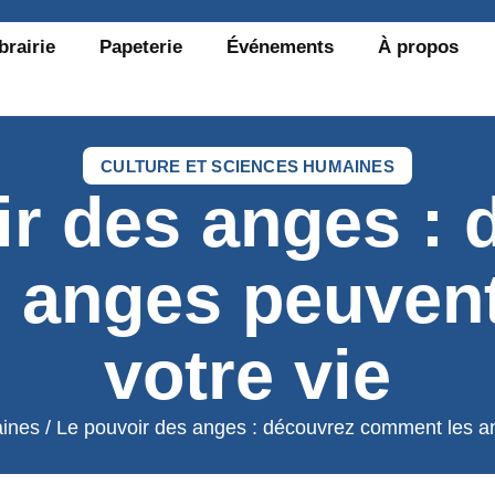
brairie
Papeterie
Événements
À propos
CULTURE ET SCIENCES HUMAINES
ir des anges : 
 anges peuvent
votre vie
aines
/ Le pouvoir des anges : découvrez comment les an