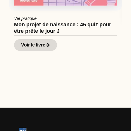
Vie pratique
Mon projet de naissance : 45 quiz pour
être prête le jour J
Cu
Hi
Voir le livre
d