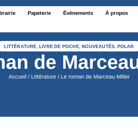
brairie
Papeterie
Événements
À propos
LITTÉRATURE
,
LIVRE DE POCHE
,
NOUVEAUTÉS
,
POLAR
man de Marceau 
Accueil
/
Littérature
/ Le roman de Marceau Miller