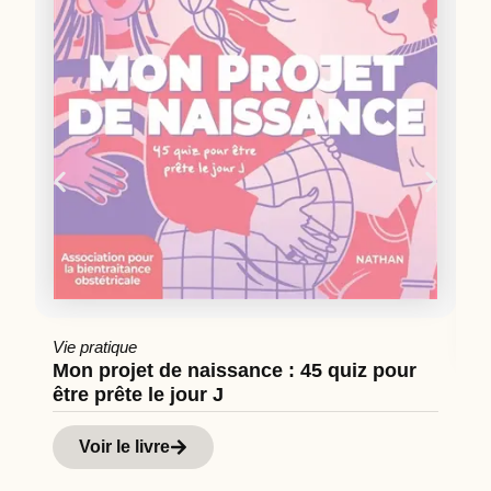
Vie pratique
Mon projet de naissance : 45 quiz pour
être prête le jour J
Cu
Hi
Voir le livre
d