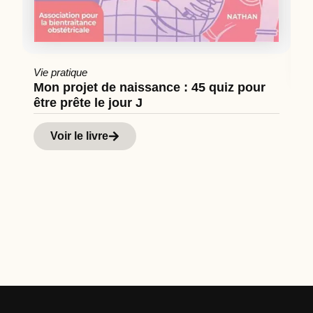
Vie pratique
Mon projet de naissance : 45 quiz pour
être prête le jour J
Cu
Hi
Voir le livre
d