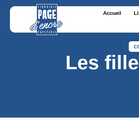
Accueil
Li
C
Les fil