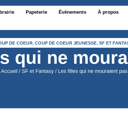
brairie
Papeterie
Événements
À propos
OUP DE COEUR
,
COUP DE COEUR JEUNESSE
,
SF ET FANTA
les qui ne moura
Accueil
/
SF et Fantasy
/ Les filles qui ne mouraient pas