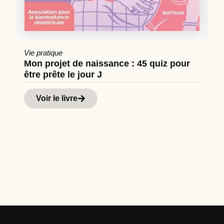
Vie pratique
Mon projet de naissance : 45 quiz pour
être prête le jour J
Cu
Hi
Voir le livre
d